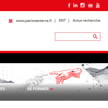
ENT
Actus recherche
www.parisnanterre.fr
DES
SE FORMER