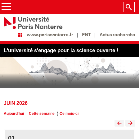
ENT
Actus recherche
www.parisnanterre.fr
L'université s'engage pour la science ouverte !
JUIN 2026
Aujourd'hui
Cette semaine
Ce mois-ci
01