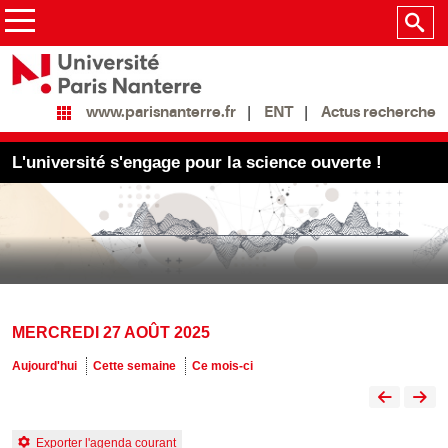
ENT
Actus recherche
www.parisnanterre.fr
L'université s'engage pour la science ouverte !
MERCREDI 27 AOÛT 2025
Aujourd'hui
Cette semaine
Ce mois-ci
Exporter l'agenda courant