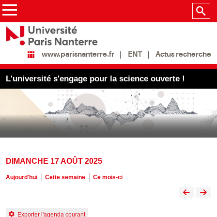
ENT
Actus recherche
www.parisnanterre.fr
L'université s'engage pour la science ouverte !
DIMANCHE 17 AOÛT 2025
Aujourd'hui
Cette semaine
Ce mois-ci
Exporter l'agenda courant