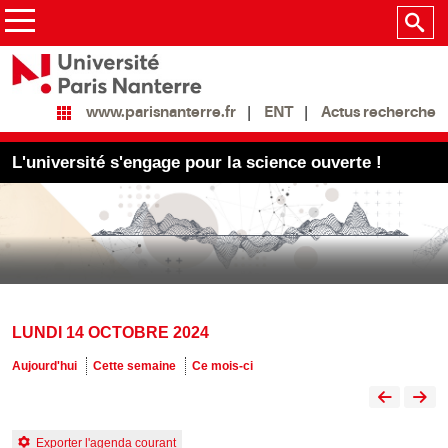
ENT
Actus recherche
www.parisnanterre.fr
L'université s'engage pour la science ouverte !
LUNDI 14 OCTOBRE 2024
Aujourd'hui
Cette semaine
Ce mois-ci
Exporter l'agenda courant