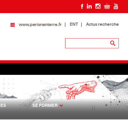
ENT
Actus recherche
www.parisnanterre.fr
DES
SE FORMER